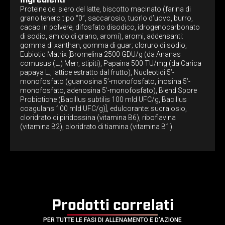
Ingredienti
Proteine del siero del latte, biscotto macinato (farina di
grano tenero tipo “0”, saccarosio, tuorlo d’uovo, burro,
cacao in polvere, difosfato disodico, idrogenocarbonato
di sodio, amido di grano, aromi), aromi, addensanti:
gomma di xanthan, gomma di guar; cloruro di sodio,
Eubiotic Matrix [Bromelina 2500 GDU/g (da Ananas
comusus (L.) Merr, stipiti), Papaina 500 TU/mg (da Carica
papaya L., lattice estratto dal frutto), Nucleotidi 5’-
monofosfato (guanosina 5’-monofosfato, inosina 5’-
monofosfato, adenosina 5’-monofosfato), Blend Spore
Probiotiche (Bacillus subtilis 100 mld UFC/g, Bacillus
coagulans 100 mld UFC/g)], edulcorante: sucralosio,
cloridrato di piridossina (vitamina B6), riboflavina
(vitamina B2), cloridrato di tiamina (vitamina B1).
Prodotti correlati
PER TUTTE LE FASI DI ALLENAMENTO E D’AZIONE