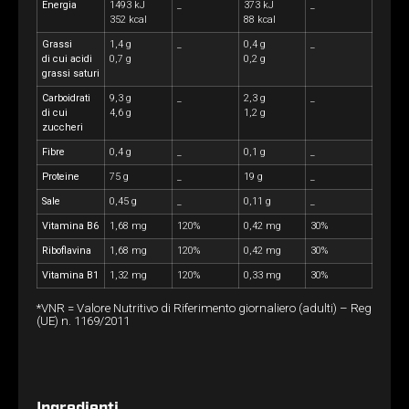
Energia
1493 kJ
_
373 kJ
_
352 kcal
88 kcal
Grassi
1,4 g
_
0,4 g
_
di cui acidi
0,7 g
0,2 g
grassi saturi
Carboidrati
9,3 g
_
2,3 g
_
di cui
4,6 g
1,2 g
zuccheri
Fibre
0,4 g
_
0,1 g
_
Proteine
75 g
_
19 g
_
Sale
0,45 g
_
0,11 g
_
Vitamina B6
1,68 mg
120%
0,42 mg
30%
Riboflavina
1,68 mg
120%
0,42 mg
30%
Vitamina B1
1,32 mg
120%
0,33 mg
30%
*VNR = Valore Nutritivo di Riferimento giornaliero (adulti) – Reg
(UE) n. 1169/2011