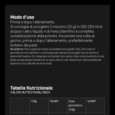
Modo d’uso
Prima e dopo l’allenamento.
Si consiglia di sciogliere 2 misurini (25 g) in 200-250 ml di
acqua o altro liquido e di mescolare fino a completa
solubilizzazione della polvere. Assumere una volta al
giorno, prima o dopo l’allenamento, preferibilmente
lontano dai pasti.
Avvertenze:
Non superare le dosi di prodotto consigliate. Non utilizzare in
gravidanza e nei bambini, o comunque per periodi prolungati senza sentire il
parere del medico. Gli integratori alimentari non vanno intesi come sostituti di una
dieta variata ed equilibrata e di un sano stile di vita. Tenere fuori dalla portata dei
bambini al di sotto dei tre anni di età.
Tabella Nutrizionale
VALORI NUTRIZIONALI MEDI
100g
%VNR*
Dose
%VNR*
giornaliera
(25g)